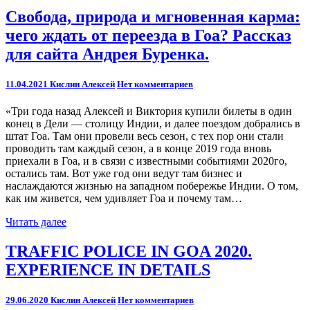
Свобода,
Свобода, природа и мгновенная карма:
природа
чего ждать от переезда в Гоа? Рассказ
и
мгновенная
для сайта Андрея Буренка.
карма:
чего
Комментарии
11.04.2021
Кислин Алексей
Нет комментариев
ждать
от
«Три года назад Алексей и Виктория купили билеты в один
переезда
конец в Дели — столицу Индии, и далее поездом добрались в
в
штат Гоа. Там они провели весь сезон, с тех пор они стали
Гоа?
проводить там каждый сезон, а в конце 2019 года вновь
Рассказ
приехали в Гоа, и в связи с известными событиями 2020го,
для
остались там. Вот уже год они ведут там бизнес и
сайта
наслаждаются жизнью на западном побережье Индии. О том,
Андрея
как им живется, чем удивляет Гоа и почему там…
Буренка.
Читать
Читать далее
далее
TRAFFIC
TRAFFIC POLICE IN GOA 2020.
POLICE
EXPERIENCE IN DETAILS
IN
GOA
2020.
Комментарии
29.06.2020
Кислин Алексей
Нет комментариев
EXPERIENCE