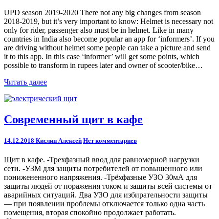
IN
UPD season 2019-2020 There not any big changes from season
DETAILS
2018-2019, but it’s very important to know: Helmet is necessary not
only for rider, passenger also must be in helmet. Like in many
countries in India also become popular an app for ‘informers’. If you
are driving without helmet some people can take a picture and send
it to this app. In this case ‘informer’ will get some points, which
possible to transform in rupees later and owner of scooter/bike…
Читать
Читать далее
далее
Современный
Современный щит в кафе
щит
в
Комментарии
14.12.2018
Кислин Алексей
Нет комментариев
кафе
Щит в кафе. -Трехфазный ввод для равномерной нагрузки
сети. -УЗМ для защиты потребителей от повышенного или
понижененного напряжения. -Трёхфазные УЗО 30мА для
защиты людей от поражения током и защиты всей системы от
аварийных ситуаций. Два УЗО для избирательности защиты
— при появлении проблемы отключается только одна часть
помещения, вторая спокойно продолжает работать.