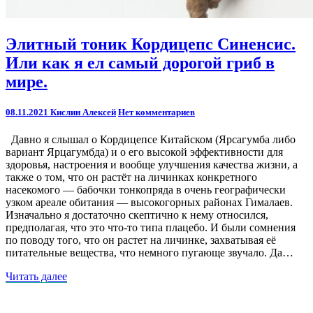
Элитный
Элитный тоник Кордицепс Синенсис.
тоник
Или как я ел самый дорогой гриб в
Кордицепс
Синенсис.
мире.
Или
как
Комментарии
08.11.2021
Кислин Алексей
Нет комментариев
я
ел
Давно я слышал о Кордицепсе Китайском (Ярсагумба либо
самый
вариант Ярцагумбда) и о его высокой эффективности для
дорогой
здоровья, настроения и вообще улучшения качества жизни, а
гриб
также о том, что он растёт на личинках конкретного
в
насекомого — бабочки тонкопряда в очень географически
мире.
узком ареале обитания — высокогорных районах Гималаев.
Изначально я достаточно скептично к нему относился,
предполагая, что это что-то типа плацебо. И были сомнения
по поводу того, что он растет на личинке, захватывая её
питательные вещества, что немного пугающе звучало. Да…
Читать
Читать далее
далее